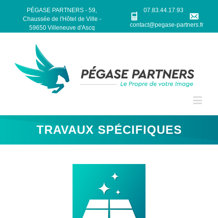
PÉGASE PARTNERS - 59,
07.83.44.17.93
Chaussée de l'Hôtel de Ville -
contact@pegase-partners.fr
59650 Villeneuve d'Ascq
TRAVAUX SPÉCIFIQUES