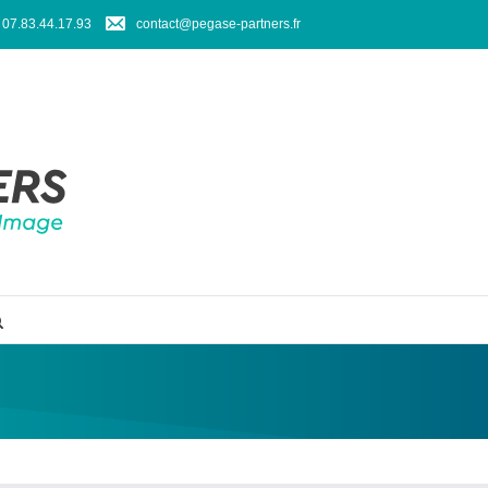
07.83.44.17.93
contact@pegase-partners.fr