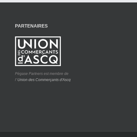
PARTENAIRES
Pégase Partners est membre de
l'
Union des Commerçants d'Ascq