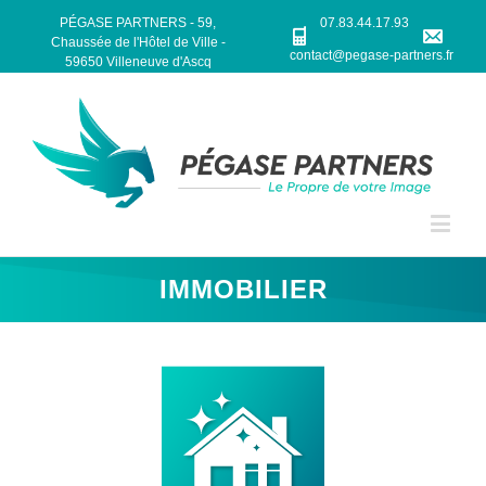
PÉGASE PARTNERS - 59,
07.83.44.17.93
Chaussée de l'Hôtel de Ville -
contact@pegase-partners.fr
59650 Villeneuve d'Ascq
IMMOBILIER